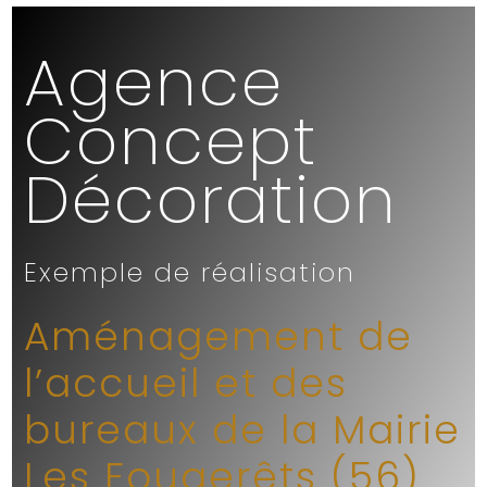
Agence
Concept
Décoration
Exemple de réalisation
Aménagement de
l’accueil et des
bureaux de la Mairie
Les Fougerêts (56)