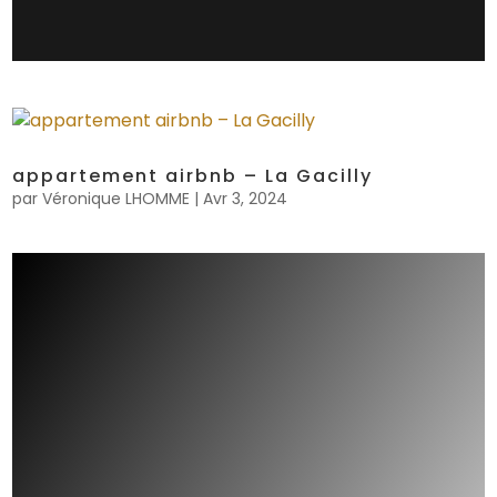
appartement airbnb – La Gacilly
par
Véronique LHOMME
|
Avr 3, 2024