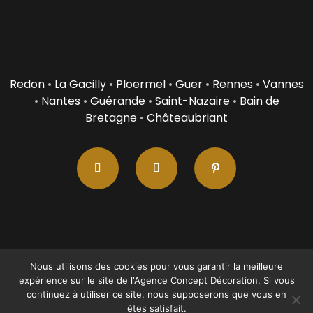
Redon
•
La Gacilly
•
Ploermel
•
Guer
•
Rennes
•
Vannes
•
Nantes
•
Guérande
•
Saint-Nazaire
•
Bain de
Bretagne
•
Châteaubriant
Nous utilisons des cookies pour vous garantir la meilleure
expérience sur le site de l'Agence Concept Décoration. Si vous
continuez à utiliser ce site, nous supposerons que vous en
Copyright © 2009 -
2026
EI Véronique LHOMME - Tous droits
êtes satisfait.