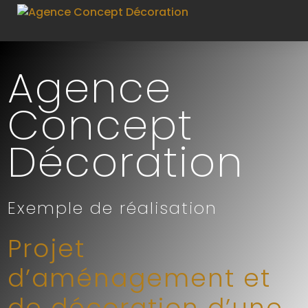
Agence
Concept
Décoration
Exemple de réalisation
Projet
d’aménagement et
de décoration d’une