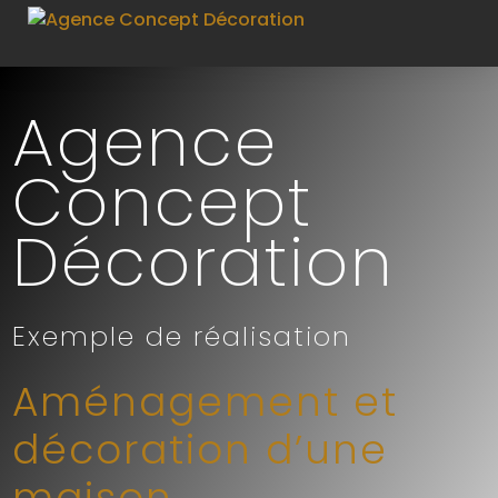
Agence
Concept
Décoration
Exemple de réalisation
Aménagement et
décoration d’une
maison