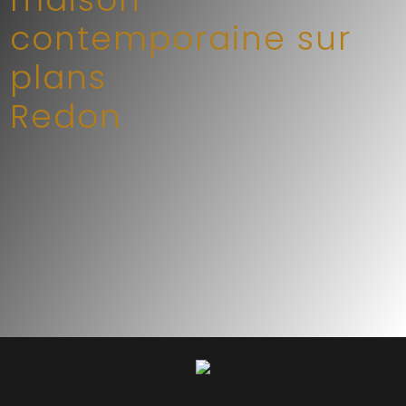
contemporaine sur
plans
Redon